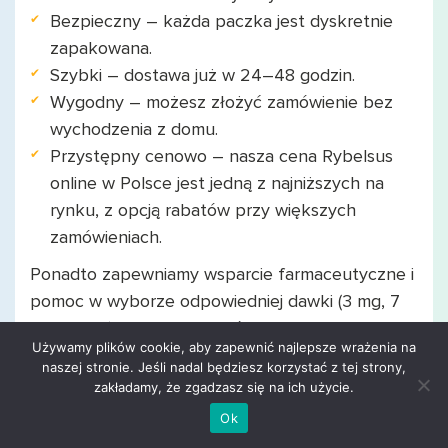
Bezpieczny – każda paczka jest dyskretnie
zapakowana.
Szybki – dostawa już w 24–48 godzin.
Wygodny – możesz złożyć zamówienie bez
wychodzenia z domu.
Przystępny cenowo – nasza cena Rybelsus
online w Polsce jest jedną z najniższych na
rynku, z opcją rabatów przy większych
zamówieniach.
Ponadto zapewniamy wsparcie farmaceutyczne i
pomoc w wyborze odpowiedniej dawki (3 mg, 7
mg, 14 mg). Umożliwiamy również zakup
Używamy plików cookie, aby zapewnić najlepsze wrażenia na
alternatywnych preparatów, takich jak Ozempic
naszej stronie. Jeśli nadal będziesz korzystać z tej strony,
czy Trulicity.
zakładamy, że zgadzasz się na ich użycie.
Ok
Jak przechowywać Rybelsus w