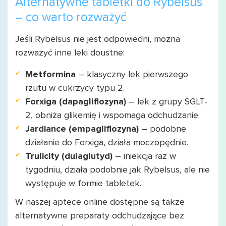
Alternatywne tabletki do Rybelsus
– co warto rozważyć
Jeśli Rybelsus nie jest odpowiedni, można
rozważyć inne leki doustne:
Metformina
– klasyczny lek pierwszego
rzutu w cukrzycy typu 2.
Forxiga (dapagliflozyna)
– lek z grupy SGLT-
2, obniża glikemię i wspomaga odchudzanie.
Jardiance (empagliflozyna)
– podobne
działanie do Forxiga, działa moczopędnie.
Trulicity (dulaglutyd)
– iniekcja raz w
tygodniu, działa podobnie jak Rybelsus, ale nie
występuje w formie tabletek.
W naszej aptece online dostępne są także
alternatywne preparaty odchudzające bez